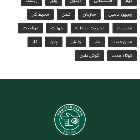
تیم
خشکسالی
دیگران
رهبر
ریسک
زنجیره‌ تامین
سازمان
شغل
محیط کار
مدیریت
مدیریت سرمایه
مهارت
موقعیت
میان مدت
هنر
چالش
چین
کار
کوتاه مدت
گوش دادن