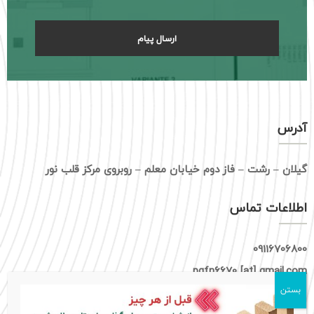
آدرس
گیلان – رشت – فاز دوم خیابان معلم – روبروی مرکز قلب نور
اطلاعات تماس
09116706800
pgfn6670 [at] gmail.com