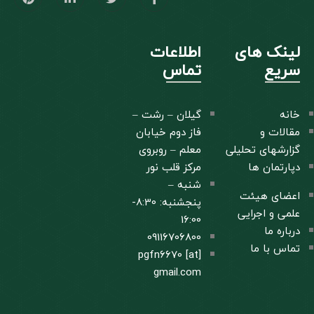
لینک های
اطلاعات
سریع
تماس
خانه
گیلان – رشت –
مقالات و
فاز دوم خیابان
گزارشهای تحلیلی
معلم – روبروی
دپارتمان ها
مرکز قلب نور
شنبه –
اعضای هیئت
پنجشنبه: 8:30-
علمی و اجرایی
16:00
درباره ما
09116706800
تماس با ما
pgfn6670 [at]
gmail.com