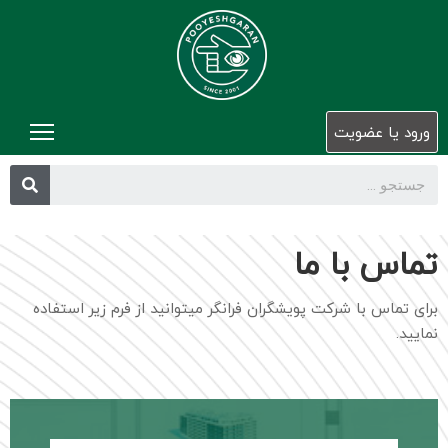
خان
ورود یا عضویت
درب
ما
اع
هی
تماس با ما
عل
و
اجر
برای تماس با شرکت پویشگران فرانگر میتوانید از فرم زیر استفاده
نمایید.
دپا
ها
مق
و