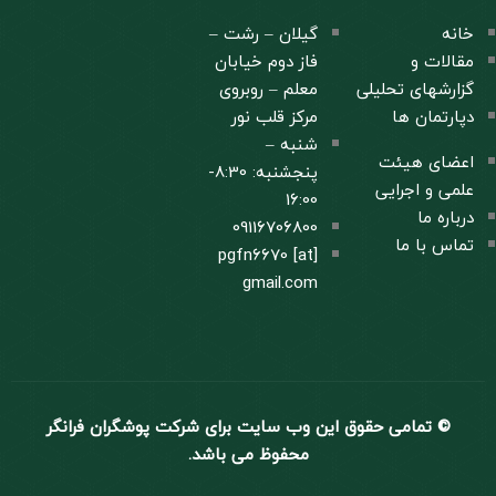
خانه
گیلان – رشت –
مقالات و
فاز دوم خیابان
گزارشهای تحلیلی
معلم – روبروی
دپارتمان ها
مرکز قلب نور
شنبه –
اعضای هیئت
پنجشنبه: 8:30-
علمی و اجرایی
16:00
درباره ما
09116706800
تماس با ما
pgfn6670 [at]
gmail.com
© تمامی حقوق این وب سایت برای شرکت پوشگران فرانگر
محفوظ می باشد.