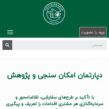
خان
ورود یا عضویت
درب
ما
اع
هی
عل
و
دپارتمان امکان سنجی و پژوهش
اجر
دپا
ها
با تأکید بر طرح‌های سفارشی، تقاضامحور و
مق
سرمایه‌گذاری هر مشتری اقدامات را تعریف و پیگیری
و