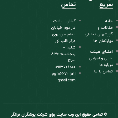
سریع
تماس
خانه
گیلان – رشت –
مقالات و
فاز دوم خیابان
گزارشهای تحلیلی
معلم – روبروی
دپارتمان ها
مرکز قلب نور
شنبه –
اعضای هیئت
پنجشنبه: 8:30-
علمی و اجرایی
16:00
درباره ما
09116706800
تماس با ما
pgfn6670 [at]
gmail.com
© تمامی حقوق این وب سایت برای شرکت پوشگران فرانگر